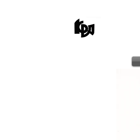
kagaw