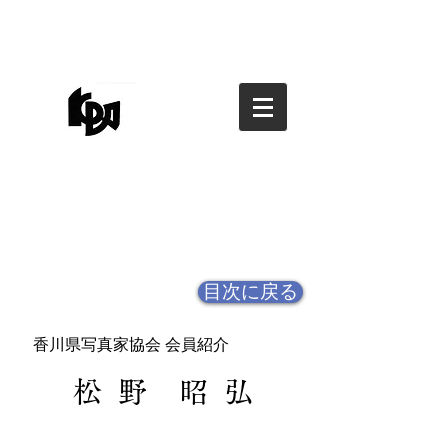
香川県写真家協会
香川県写真家協会
kagawa photographers
association
目次に戻る
香川県写真家協会 会員紹介
松 野 昭 弘