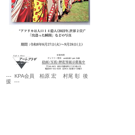
--- KPA会員 柏原 宏 村尾 彰 後
援 ---