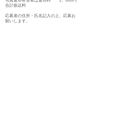
写真返却希望者は返却料 1、000円
合計振込料
応募者の住所・氏名記入の上、応募お
願いします。
払込票pdf
>