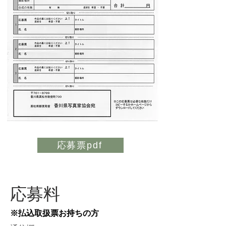
応募票pdf
応募料
※払込取扱票お持ちの方