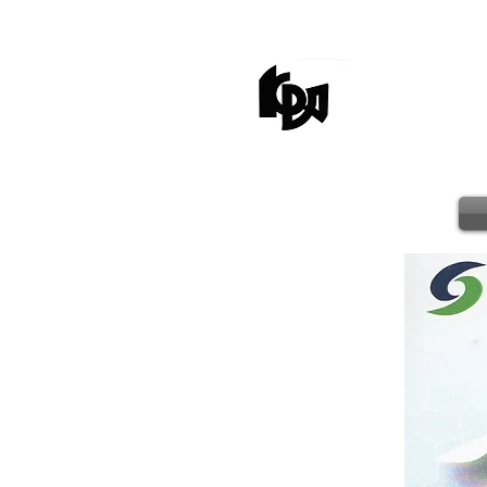
kagaw