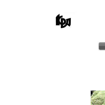
kagaw