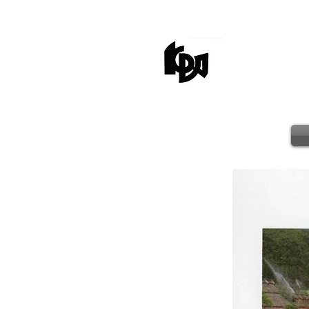
kagaw