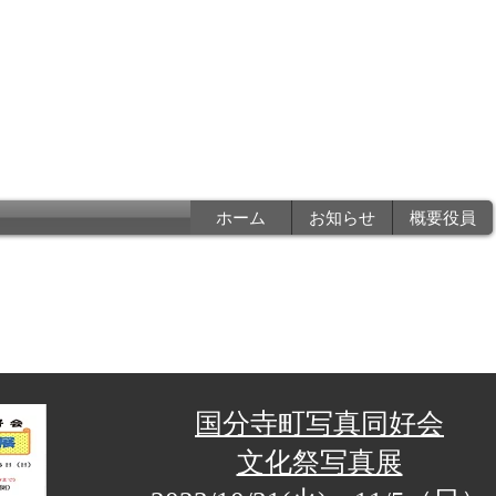
香川県写真家協会
a photographers associatio
ホーム
お知らせ
概要役員
国分寺町写真同好会
文化祭写真展