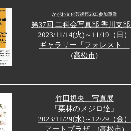
かがわ文化芸術祭2023参加事業
第37回 二科会写真部 香川支
2023/11/14(火)～11/19
（日
）
ギャラリー「フォレスト」
(高松市)
竹田規央 写真展
「栗林のメジロ達」
2023/11/29(水)～12/29
（金
）
アートプラザ
(高松市)