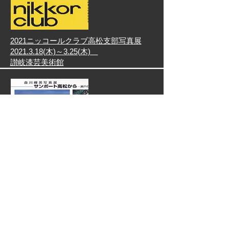
2021ニッコールクラブ高松支部写真展
2021.3.18(木)～3.25(木)
​讃岐漆芸美術館
森川輝男写真展 サンポート高松から
2021.3.16(火)～3.28(日)
​ギャラリー・フォレスト