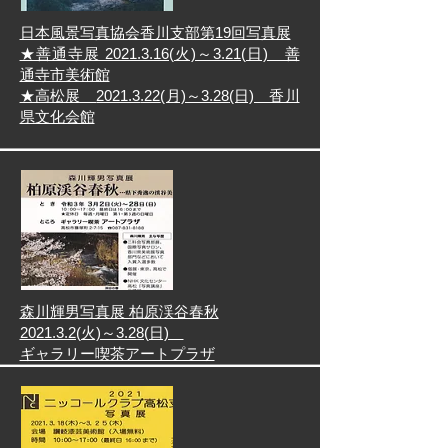
日本風景写真協会香川支部第19回写真展
★善通寺展 2021.3.16(火)～3.21(日) 善
通寺市美術館
★高松展
2021.3
.22
(月)～3.28
(日) 香川
県文化会館
森川輝男写真展 柏原渓谷春秋
2021.3.2(火)～3.28(日)
​ギャラリー喫茶アートプラザ